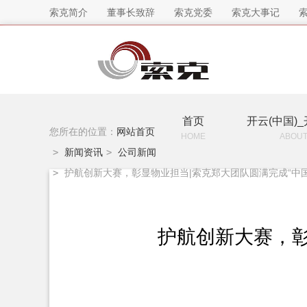
索克简介
董事长致辞
索克党委
索克大事记
首页
开云(中国)_
您所在的位置：
网站首页
HOME
ABOUT
>
新闻资讯
>
公司新闻
>
护航创新大赛，彰显物业担当|索克郑大团队圆满完成“中
护航创新大赛，彰