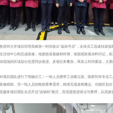
务郑州大学项目经理高峰第一时间发出“返岗号召”，全体员工迅速结束假
生活动中心刚完成装修，地面散落着建材碎屑、墙面残留着涂料印记，拓
动现场的区域划分也需同步推进。多项任务叠加，再加上时间紧迫，大赛
对项目团队进行了明确分工：一组人员携带工业吸尘器、除胶剂等专业工
装修残留。另一组人员则根据赛事需求，精准完成桌椅搬运、功能区划分
克服务项目团队全员开启“连轴转”模式，高强度推进保洁与整理，以高效协