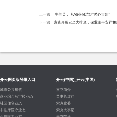
上一篇：
牛兰英， 从物业保洁到“暖心大姐”
下一篇：
索克开展安全大排查，保业主平安祥和
开云网页版登录入口
开云(中国)_开云(中国)
城市公共建筑
索克简介
商业综合写字楼业态
董事长致辞
社区住宅业态
索克党委
非临床医疗业态
索克大事记
公建环卫业态
索克荣誉