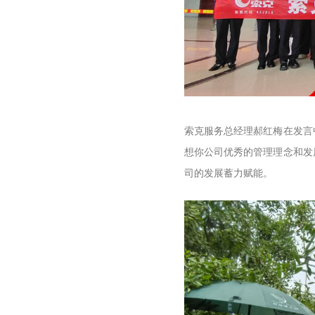
索克服务总经理郝红梅在发言
想你公司优秀的管理理念和发
司的发展蓄力赋能。