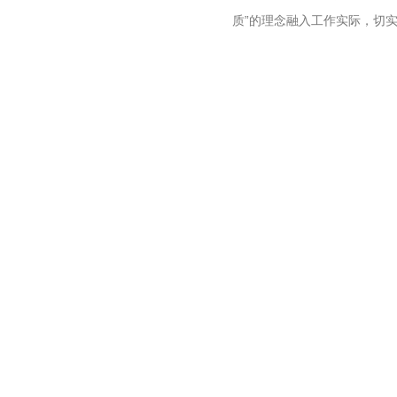
质”的理念融入工作实际，切